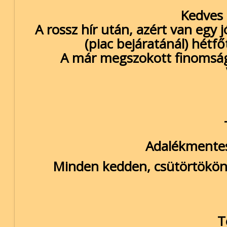
Kedves r
A rossz hír után, azért van egy 
(piac bejáratánál) hétfő
A már megszokott finomságo
Adalékmentes
Minden kedden, csütörtökön 
T