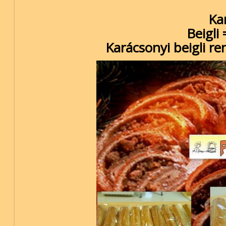
Kar
Beigli
Karácsonyi beigli r