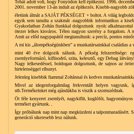
Tehát adott volt, hogy Fonyódon kell építkezni. 1996. decemb
2001. november 13-án indult az építkezés. Kisebb-nagyobb zök
életünk álmát a SAJÁT PÉKSÉGET + boltot. A világ legboldoga
egyik sem tanulta a szakmát -nagyobbik informatikus a kise
Gyakorlatban Zoltán fiunkkal dolgoztunk nyolc alkalmazottal
ötezer lelkes kisváros. Télen nagyon szerény a forgalom. A 
Amit az előd nagypapától megtanultunk: a precíz, pontos minő
A mi kis „álompékségünkben” a munkatársainkkal családias a v
mint 40 éve dolgozik nálunk. A pékség felszereltsége: e
zsemlyeformázó, kiflisodró, szita, kelesztő, egy Debag látvá
Nagy lelkesedéssel, boldogan dolgoztunk, de sajnos az öröm
hirtelenséggel elhunyt.
Jelenleg kisebbik fiammal Zoltánnal és kedves munkatársainkka
Mivel az idegenforgalmilag frekventált helyen vagyunk, í
stb.Termékeinket még ajándákba is viszik a szomszédnak.
Öt féle kenyeret zsemlyét, nagykiflit, kuglófót, hagyományos /
terméket gyártunk. .
Így próbálunk nap mint nap megküzdeni a talponmaradásért. S
generáció sikeresebb lesz nálunk.