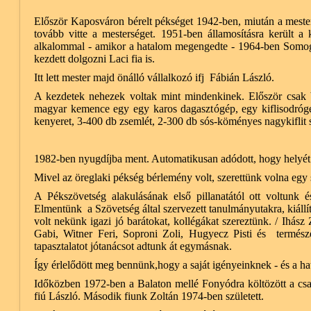
Először Kaposváron bérelt pékséget 1942-ben, miután a mestervi
tovább vitte a mesterséget. 1951-ben államosításra került a
alkalommal - amikor a hatalom megengedte - 1964-ben Somogy
kezdett dolgozni Laci fia is.
Itt lett mester majd önálló vállalkozó ifj Fábián László.
A kezdetek nehezek voltak mint mindenkinek. Először csak bé
magyar kemence egy egy karos dagasztógép, egy kiflisodrógép
kenyeret, 3-400 db zsemlét, 2-300 db sós-köményes nagykiflit 
1982-ben nyugdíjba ment. Automatikusan adódott, hogy helyét fi
Mivel az öreglaki pékség bérlemény volt, szerettünk volna egy
A Pékszövetség alakulásának első pillanatától ott voltunk 
Elmentünk a Szövetség által szervezett tanulmányutakra, kiállí
volt nekünk igazi jó barátokat, kollégákat szereztünk. / Ihás
Gabi, Witner Feri, Soproni Zoli, Hugyecz Pisti és természe
tapasztalatot jótanácsot adtunk át egymásnak.
Így érlelődött meg bennünk,hogy a saját igényeinknek - és a h
Időközben 1972-ben a Balaton mellé Fonyódra költözött a csa
fiú László. Második fiunk Zoltán 1974-ben született.