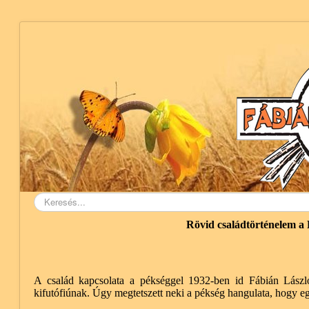
Keresés...
Rövid családtörténelem a F
A család kapcsolata a pékséggel 1932-ben id Fábián Lász
kifutófiúnak. Úgy megtetszett neki a pékség hangulata, hogy egé